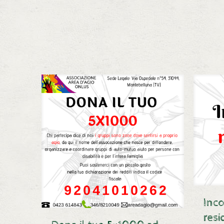
Inco
resi