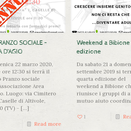
PRANZO SOCIALE –
Weekend a Bibione 
A D’AGIO
edizione
nica 22 marzo 2020,
Da sabato 21 a domen
 ore 12:30 si terrà il
settembre 2019 si ter
o Pranzo sociale
quarta edizione del
’Associazione Area
weekend a Bibione c
io. Luogo: via Cimitero
riunisce i gruppi di 
Caselle di Altivole,
mutuo aiuto coordin
0 (TV) –
[…]
1
Re
Read more