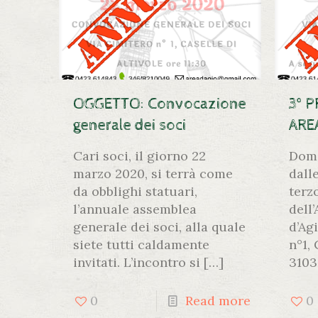
OGGETTO: Convocazione
3° 
generale dei soci
ARE
Cari soci, il giorno 22
Dome
marzo 2020, si terrà come
dalle
da obblighi statuari,
terz
l’annuale assemblea
dell
generale dei soci, alla quale
d’Ag
siete tutti caldamente
n°1, 
invitati. L’incontro si
[…]
3103
0
Read more
0