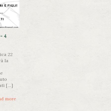
– 4
ica 22
rà la
he
auto
ati
[…]
ad more