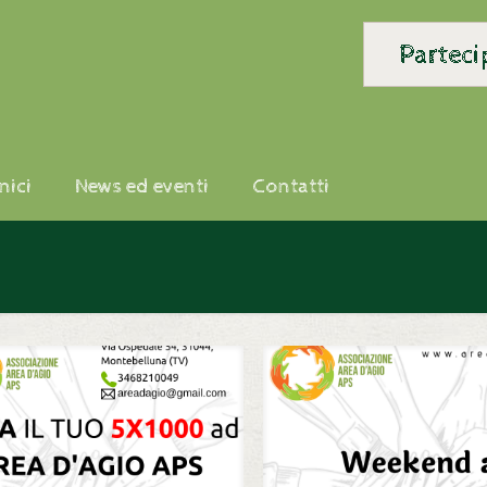
nici
News ed eventi
Contatti