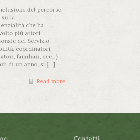
nclusione del percorso
 sulla
denzialità che ha
volto più attori
sonale del Servizio
ilità, coordinatori,
tori, familiari, ecc.. )
più di un anno, si
[…]
Read more
amo
Contatti