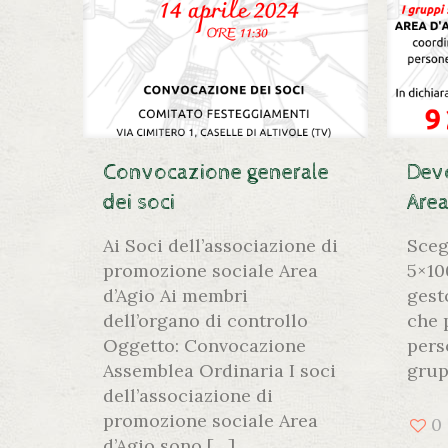
Convocazione generale
Devo
dei soci
Area
Ai Soci dell’associazione di
Sceg
promozione sociale Area
5×10
d’Agio Ai membri
gest
dell’organo di controllo
che 
Oggetto: Convocazione
pers
Assemblea Ordinaria I soci
grup
dell’associazione di
promozione sociale Area
0
d’Agio sono
[…]