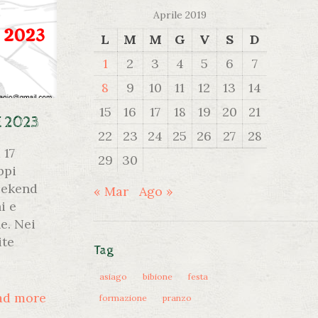
Aprile 2019
L
M
M
G
V
S
D
1
2
3
4
5
6
7
8
9
10
11
12
13
14
15
16
17
18
19
20
21
E 2023
22
23
24
25
26
27
28
 17
29
30
ppi
eekend
« Mar
Ago »
i e
e. Nei
ite
Tag
asiago
bibione
festa
ad more
formazione
pranzo