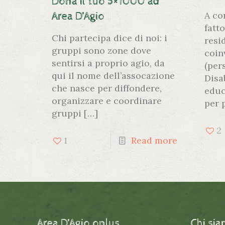
Dona il tuo 5×1000 ad
A co
Area D’Agio
fatto
Chi partecipa dice di noi: i
resi
gruppi sono zone dove
coin
sentirsi a proprio agio, da
(per
qui il nome dell’assocazione
Disab
che nasce per diffondere,
educa
organizzare e coordinare
per 
gruppi
[…]
2
1
Read more
Area D’Agio onlus
Chi si