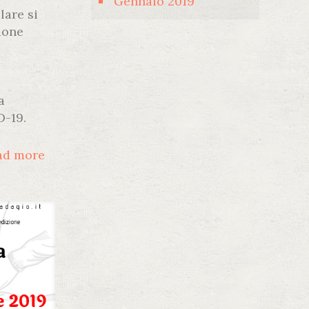
Gennaio 2019
lare si
ione
a
D-19.
ad more