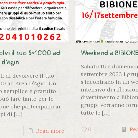
lvi il tuo 5×1000 ad
Weekend a BIBION
 d’Agio
Sabato 16 e domenica
settembre 2023 i gru
li di devolvere il tuo
s’incontrano in un w
00 ad Area D’Agio. Un
intensivo di riflession
o semplice e gratuito
divertimento a Bibion
può fare tanto per le
gruppi verranno forn
one che partecipano ai
tutte le
[…]
pi di
[…]
0
Re
Read more