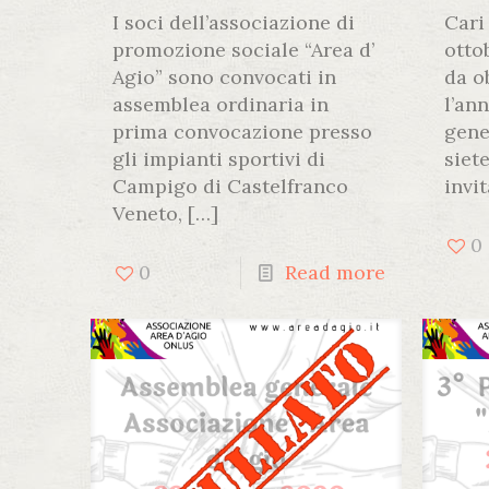
I soci dell’associazione di
Cari 
promozione sociale “Area d’
otto
Agio” sono convocati in
da o
assemblea ordinaria in
l’an
prima convocazione presso
gene
gli impianti sportivi di
siet
Campigo di Castelfranco
invit
Veneto,
[…]
0
0
Read more